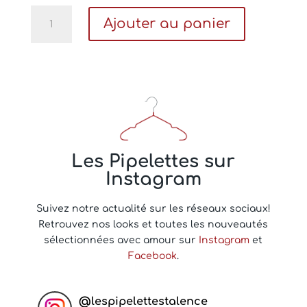
quantité
Ajouter au panier
de
Carte
A
cadeau
l
virtuelle
t
e
r
n
a
Les Pipelettes sur
t
Instagram
i
v
e
Suivez notre actualité sur les réseaux sociaux!
:
Retrouvez nos looks et toutes les nouveautés
sélectionnées avec amour sur
Instagram
et
Facebook
.
@
lespipelettestalence